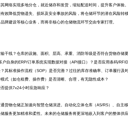
用其网络实现多地分仓，就近储存和发货，缩短配送时间，提升客户体验
能有效降低货物遗失、损坏及安全事故的风险，将仓储环节的潜在风险转
、品牌建设等核心业务，而将非核心的仓储物流环节交由专家打理。
运输干线？仓库的设施、面积、层高、承重、消防等级是否符合货物存储
自身的ERP/订单系统实现数据对接（API接口）？是否应用条码/RFI
？其标准操作流程（SOP）是否完善？过往的库存准确率、订单履行及时
费模式（如仓租费、操作费）是否清晰、合理，有无隐性成本？
否提供7x24小时应急响应？
货物仓储正加速向智慧仓储演进。自动化立体仓库（AS/RS）、自主移
仓储服务更加精准和柔性。未来的仓储服务将更深地嵌入到客户的整体供