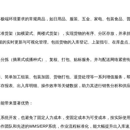
等极端环境要求的常规商品，如日用品、服装、五金、家电、包装食品、
标准货架（如横梁式、阁楼式货架），实现货物的有序、分区存放，并承
据的实时更新与可视化管理。包括货物的入库登记、上架指引、在库盘点
分拣（摘果式或播种式）、复核、打包、贴标服务。并与配送网络紧密衔接
标、简单加工组装、包装加固、货物打包、退货处理等一系列增值服务，
库存报表、出入库明细、操作效率等关键数据，助力其进行销售分析和供
，能带来显著优势：
及系统开发，也避免了固定人力成本，变固定成本为可变成本，按实际使
作团队和先进的WMS/ERP系统，作业流程标准化，能大幅提升出入库