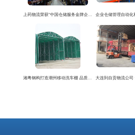
上药物流荣获“中国仓储服务金牌企业”与“中国星级仓库”双项荣誉，领航普通货物仓储服务新标杆
湘粤钢构打造潮州移动洗车棚 品质仓储，服务至上